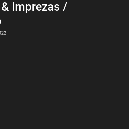
& Imprezas /
6
022